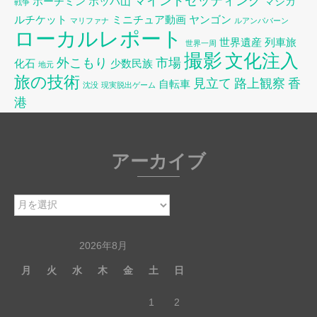
マインドセッティング
ホーチミン
ポッパ山
マジカ
戦争
ルチケット
ミニチュア動画
ヤンゴン
マリファナ
ルアンパバーン
ローカルレポート
世界遺産
列車旅
世界一周
撮影
文化注入
外こもり
市場
化石
少数民族
地元
旅の技術
見立て
路上観察
香
自転車
沈没
現実脱出ゲーム
港
アーカイブ
ア
ー
カ
2026年8月
イ
月
火
水
木
金
土
日
ブ
1
2