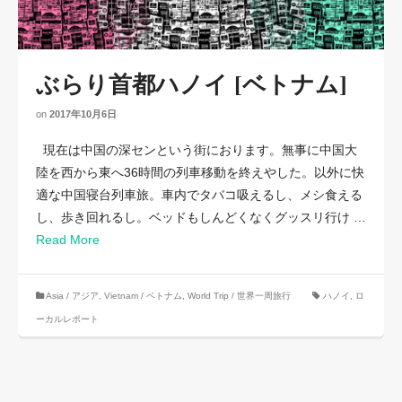
ぶらり首都ハノイ [ベトナム]
on
2017年10月6日
現在は中国の深センという街におります。無事に中国大
陸を西から東へ36時間の列車移動を終えやした。以外に快
適な中国寝台列車旅。車内でタバコ吸えるし、メシ食える
し、歩き回れるし。ベッドもしんどくなくグッスリ行け …
Read More
Asia / アジア
,
Vietnam / ベトナム
,
World Trip / 世界一周旅行
ハノイ
,
ロ
ーカルレポート