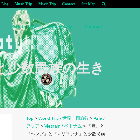
p Blog
Music Trip
Movie Trip
Contact
Site Map
g
Music Trip
Movie Trip
Contact
と少数民族の生き
Top
>
World Trip / 世界一周旅行
>
Asia /
アジア
>
Vietnam / ベトナム
>
『麻』と
『ヘンプ』と『マリファナ』と少数民族