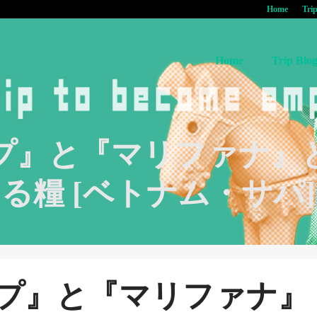
Home
Tri
Home
Trip Blo
プ』と『マリファナ』
る糧 [ベトナム・サパ]
プ』と『マリファナ』