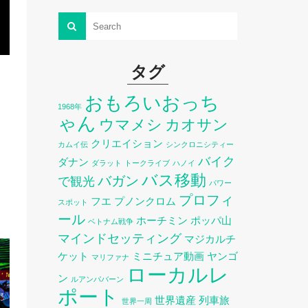
タグ
おもろいおっち
1968年
ゃん
ウマメシ
カオサン
クリエイション
カムイ伝
シンクロニシティー
バイク
ダナン
ダラット
トークライブ
ハノイ
バス移動
バガン
で観光
パワー
プロフィ
フエ
プノンクロム
スポット
ール
ホーチミン
ポッパ山
ベトナム戦争
マインドセッティング
マジカルチ
ケット
ミニチュア動画
ヤンゴ
マリファナ
ローカルレ
ン
ルアンパバーン
ポート
世界遺産
列車旅
世界一周