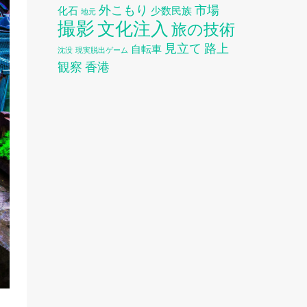
外こもり
市場
化石
少数民族
地元
撮影
文化注入
旅の技術
見立て
路上
自転車
沈没
現実脱出ゲーム
観察
香港