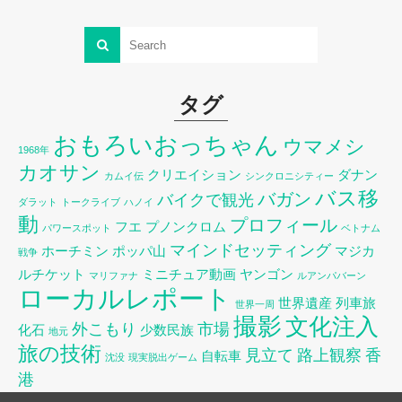
タグ
おもろいおっちゃん
ウマメシ
1968年
カオサン
クリエイション
ダナン
カムイ伝
シンクロニシティー
バス移
バガン
バイクで観光
ダラット
トークライブ
ハノイ
動
プロフィール
フエ
プノンクロム
パワースポット
ベトナム
マインドセッティング
ホーチミン
ポッパ山
マジカ
戦争
ルチケット
ミニチュア動画
ヤンゴン
マリファナ
ルアンパバーン
ローカルレポート
世界遺産
列車旅
世界一周
撮影
文化注入
外こもり
市場
化石
少数民族
地元
旅の技術
見立て
路上観察
香
自転車
沈没
現実脱出ゲーム
港